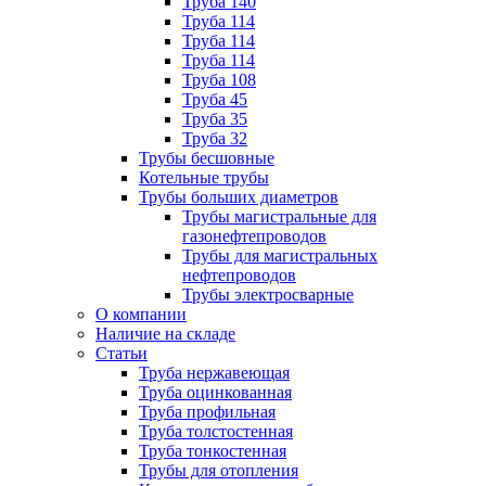
Труба 140
Труба 114
Труба 114
Труба 114
Труба 108
Труба 45
Труба 35
Труба 32
Трубы бесшовные
Котельные трубы
Трубы больших диаметров
Трубы магистральные для
газонефтепроводов
Трубы для магистральных
нефтепроводов
Трубы электросварные
О компании
Наличие на складе
Статьи
Труба нержавеющая
Труба оцинкованная
Труба профильная
Труба толстостенная
Труба тонкостенная
Трубы для отопления