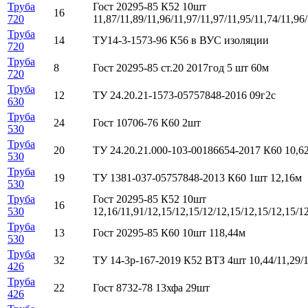
Труба
Гост 20295-85 К52 10шт
16
720
11,87/11,89/11,96/11,97/11,97/11,95/11,74/11,96
Труба
14
ТУ14-3-1573-96 К56 в ВУС изоляции
720
Труба
8
Гост 20295-85 ст.20 2017год 5 шт 60м
720
Труба
12
ТУ 24.20.21-1573-05757848-2016 09г2с
630
Труба
24
Гост 10706-76 К60 2шт
530
Труба
20
ТУ 24.20.21.000-103-00186654-2017 К60 10,6
530
Труба
19
ТУ 1381-037-05757848-2013 К60 1шт 12,16м
530
Труба
Гост 20295-85 К52 10шт
16
530
12,16/11,91/12,15/12,15/12/12,15/12,15/12,15/1
Труба
13
Гост 20295-85 К60 10шт 118,44м
530
Труба
32
ТУ 14-3р-167-2019 К52 ВТЗ 4шт 10,44/11,29/1
426
Труба
22
Гост 8732-78 13хфа 29шт
426