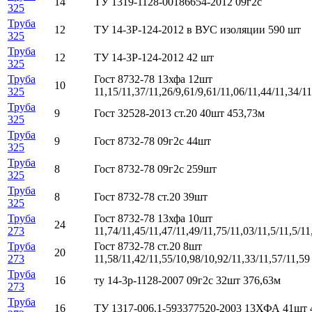
14
ТУ 1319-1128-00186654-2012 09г2с
325
Труба
12
ТУ 14-3Р-124-2012 в ВУС изоляции 590 шт
325
Труба
12
ТУ 14-3Р-124-2012 42 шт
325
Труба
Гост 8732-78 13хфа 12шт
10
325
11,15/11,37/11,26/9,61/9,61/11,06/11,44/11,34/1
Труба
9
Гост 32528-2013 ст.20 40шт 453,73м
325
Труба
9
Гост 8732-78 09г2с 44шт
325
Труба
8
Гост 8732-78 09г2с 259шт
325
Труба
8
Гост 8732-78 ст.20 39шт
325
Труба
Гост 8732-78 13хфа 10шт
24
273
11,74/11,45/11,47/11,49/11,75/11,03/11,5/11,5/11
Труба
Гост 8732-78 ст.20 8шт
20
273
11,58/11,42/11,55/10,98/10,92/11,33/11,57/11,59
Труба
16
ту 14-3р-1128-2007 09г2с 32шт 376,63м
273
Труба
16
ТУ 1317-006.1-593377520-2003 13ХФА 41шт 