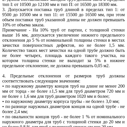
тип I: от 10500 до 12100 мм и тип П: от 16500 до 18300 мм.
3. Допускается поставка труб длиной в пределах тип 1: от
9500 до 10500 мм и тип 11: от 15500 до 16500 мм, при этом
объем поставки труб указанной длины не должен превышать
10% от объема заказа.
Примечание - На 10% труб от партии, с толщиной стенки
выше 16 мм, допускается увеличение нижнего предельного
отклонения до 5 % от номинальной толщины стенки в местах
зачистки поверхностных дефектов, но не более 1,5 мм.
Количество таких мест зачистки на одной трубе должно быть
не более четырех, площадь каждого такого участка, на
котором толщина стенки не выходит за 5% в нижнее
предельное отклонение, не должна превышать 0,05 м2.
4. Предельные отклонения от размеров труб должны
соответствовать следующим значениям:
• по наружному диаметру концов труб на длине не менее 200
мм от торца - не более ±1,5 мм для труб диаметром 720 мм и
не более ± 1,6 мм для труб диаметром 1020 мм и более;
• по наружному диаметру корпуса трубы - не более± 3,0 мм;
• по разнице наружных диаметров концов на одной трубе - не
более 2,4 мм;
• по овальности концов труб - не более 1 % от номинального
наружного диаметра для труб с толщиной стенки до 20 мм и
не более 0,8 % для труб с толщиной стенки свыше 20 мм.