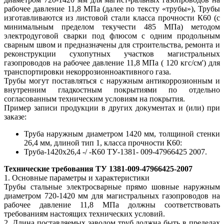
рабочее давление 11,8 МПа (далее по тексту «трубы»), Трубы
изготавливаются из листовой стали класса прочности К60 (с
минимальным пределом текучести 485 МПа) методом
электродуговой сварки под флюсом с одним продольным
сварным швом и предназначены для строительства, ремонта и
реконструкции сухопутных участков магистральных
газопроводов на рабочее давление 11,8 МПа ( 120 кгс/см') для
транспортировки некоррозионноактивного газа.
Трубы могут поставляться с наружным антикоррозионным и
внутренним гладкостным покрытиями по отдельно
согласованным техническим условиям на покрытия.
Пример записи продукции в других документах и (или) при
заказе:
Труба наружным диаметром 1420 мм, толщиной стенки
26,4 мм, длиной тип 1, класса прочности К60:
Труба-1420х26,4 -/ -К60 ТУ-1381- 009-47966425 2007.
Технические требования ТУ 1381-009-47966425-2007
1. Основные параметры и характеристики
Трубы стальные электросварные прямо шовные наружным
диаметром 720-1420 мм для магистральных газопроводов на
рабочее давление 11,8 МПа должны соответствовать
требованиям настоящих технических условий.
2. Длина поставляемых заводом труб должна быть в пределах