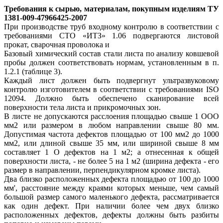
Требования к сырью, материалам, покупным изделиям ТУ
1381-009-47966425-2007
При производстве труб входному контролю в соответствии с
требованиями СТО «ИТЗ» 1.06 подвергаются листовой
прокат, сварочная проволока и
Базовый химический состав стали листа по анализу ковшевой
пробы должен соответствовать нормам, установленным в п.
1.2.1 (таблице 3).
Каждый лист должен быть подвергнут ультразвуковому
контролю изготовителем в соответствии с требованиями ISO
12094. Должно быть обеспечено сканирование всей
поверхности тела листа и прикромочных зон.
В листе не допускаются расслоения площадью свыше 1 ООО
мм2 или размером в любом направлении свыше 80 мм.
Допустимая частота дефектов площадью от 100 мм2 до 1000
мм2, или длиной свыше 35 мм, или шириной свыше 8 мм
составляет 1 О дефектов на 1 м2; а отнесенная к общей
поверхности листа, - не более 5 на 1 м2 (ширина дефекта - его
размер в направлении, перпендикулярном кромке листа).
Два близко расположенных дефекта площадью от 100 до 1000
мм', расстояние между краями которых меньше, чем самый
большой размер самого маленького дефекта, рассматривается
как один дефект. При наличии более чем двух близко
расположенных дефектов, дефекты должны быть разбиты