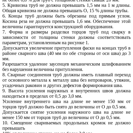
5. Кривизна труб не должна превышать 1,5 мм на 1 м длины.
Общая кривизна не должна превышать О, 15 % длины трубы.
6. Концы труб должны быть обрезаны под прямым углом.
Косина реза не должна превышать 1,6 мм. Обеспечение этой
величины гарантируется конструкцией оборудования.
7. Форма и размеры разделки торцов труб под сварку в
зависимости от толщины стенки должны соответствовать
параметрам, установленным на рисунке 1.
Допускается увеличение притупления фаски на концах труб в
районе сварного шва (40 мм по обе стороны от оси шва) до 3
мм.
Разрешается удаление заусенцев механическим шлифованием
без нарушения величины притупления.
8. Сварные соединения труб должны иметь плавный переход
от основного металла к металлу шва без непроваров, утяжин,
усадочных раковин и других дефектов формирования шва.
9. Высота усиления наружных и внутренних швов должна
находиться в пределах от 0,5 до 3,0 мм.
Усиление внутреннего шва на длине не менее 150 мм от
торцов труб должно быть снято до величины от О до 0,5 мм.
Допускается снятие усиления наружного шва на длине не
менее 150 мм от торцов труб до величины от О до 0,5 мм.
10. Смещение свариваемых продольных кромок не должно
превышать