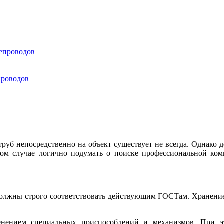
тепроводов
проводов
уб непосредственно на объект существует не всегда. Однако д
этом случае логично подумать о поиске профессиональной ко
должны строго соответствовать действующим ГОСТам. Хранение
енением специальных приспособлений и механизмов. При э